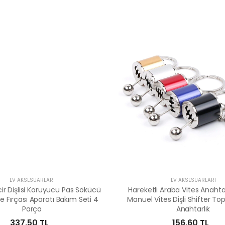
EV AKSESUARLARI
EV AKSESUARLARI
ncir Dişlisi Koruyucu Pas Sökücü
Hareketli Araba Vites Anahtarl
 Fırçası Aparatı Bakım Seti 4
Manuel Vites Dişli Shifter T
Parça
Anahtarlık
337,50 TL
156,60 TL