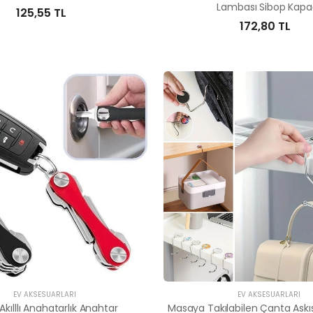
Lambası Sibop Kapa
125,55 TL
172,80 TL
EV AKSESUARLARI
EV AKSESUARLARI
 Akılllı Anahatarlık Anahtar
Masaya Takılabilen Çanta Askıs