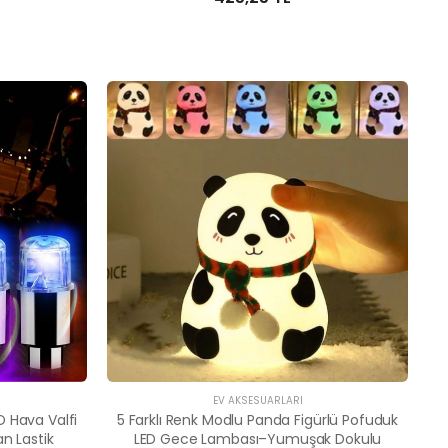
EV AKSESUARLARI
ED Hava Valfi
5 Farklı Renk Modlu Panda Figürlü Pofuduk
an Lastik
LED Gece Lambası–Yumuşak Dokulu