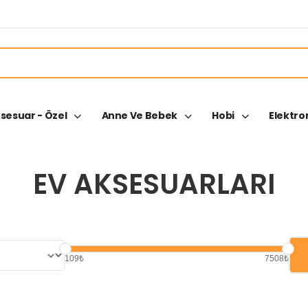
ksesuar - Özel
Anne Ve Bebek
Hobi
Elektro
EV AKSESUARLARI
109₺
7508₺