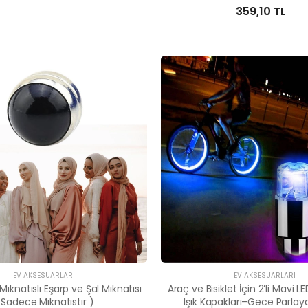
359,10 TL
EV AKSESUARLARI
EV AKSESUARLARI
Mıknatıslı Eşarp ve Şal Mıknatısı
Araç ve Bisiklet İçin 2’li Mavi L
 Sadece Mıknatıstır )
Işık Kapakları–Gece Parlay