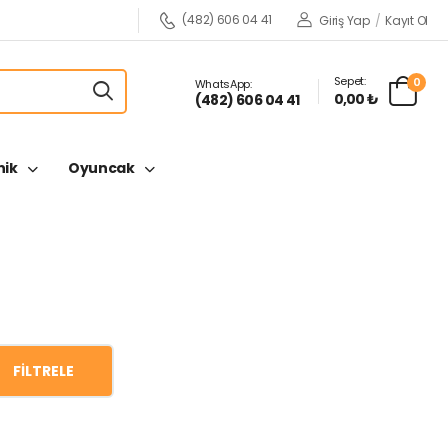
(482) 606 04 41
Giriş Yap
/
Kayıt Ol
Sepet:
0
WhatsApp:
0,00 ₺
(482) 606 04 41
nik
Oyuncak
FILTRELE