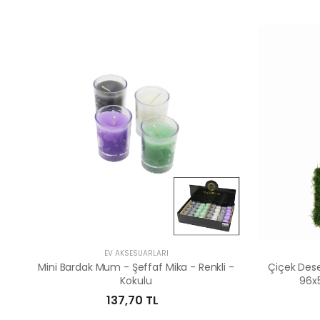
EV AKSESUARLARI
Mini Bardak Mum - Şeffaf Mika - Renkli -
Çiçek Dese
Kokulu
96x
137,70 TL