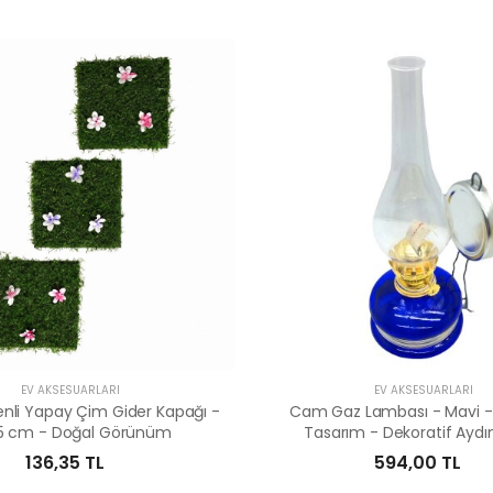
EV AKSESUARLARI
EV AKSESUARLARI
nli Yapay Çim Gider Kapağı -
Cam Gaz Lambası - Mavi - 
5 cm - Doğal Görünüm
Tasarım - Dekoratif Ayd
136,35 TL
594,00 TL