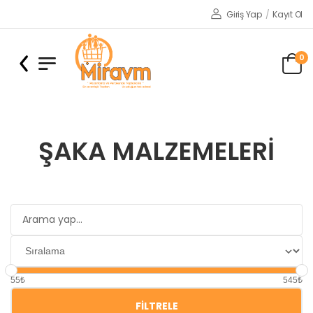
Giriş Yap
/
Kayıt Ol
0
ŞAKA MALZEMELERI
55₺
545₺
FILTRELE