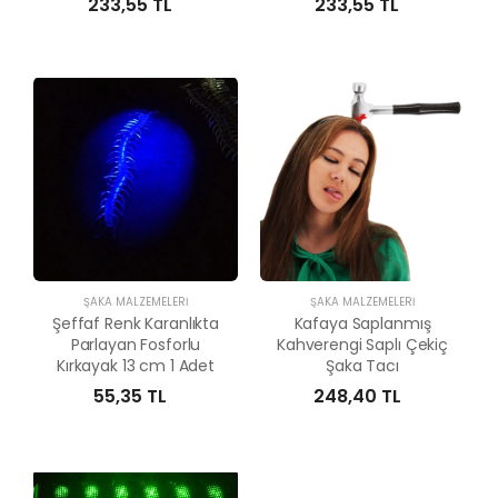
233,55 TL
233,55 TL
ŞAKA MALZEMELERI
ŞAKA MALZEMELERI
Şeffaf Renk Karanlıkta
Kafaya Saplanmış
Parlayan Fosforlu
Kahverengi Saplı Çekiç
Kırkayak 13 cm 1 Adet
Şaka Tacı
55,35 TL
248,40 TL