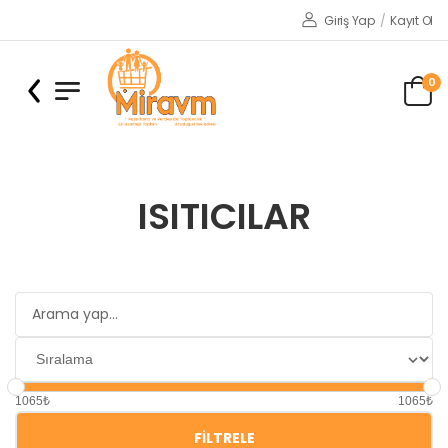
Giriş Yap
/
Kayıt Ol
0
ISITICILAR
1065₺
1065₺
FILTRELE