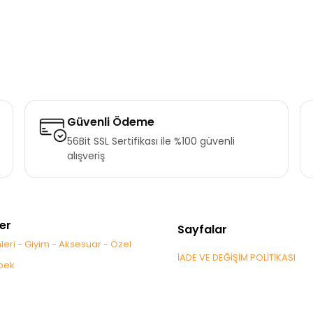
Güvenli Ödeme
56Bit SSL Sertifikası ile %100 güvenli
alışveriş
er
Sayfalar
leri - Giyim - Aksesuar - Özel
İADE VE DEĞİŞİM POLİTİKASI
bek