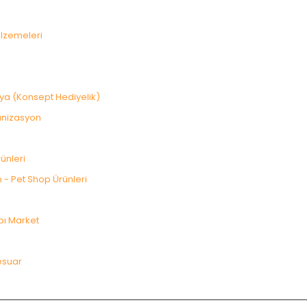
lzemeleri
şya (Konsept Hediyelik)
anizasyon
ünleri
 - Pet Shop Ürünleri
pı Market
esuar