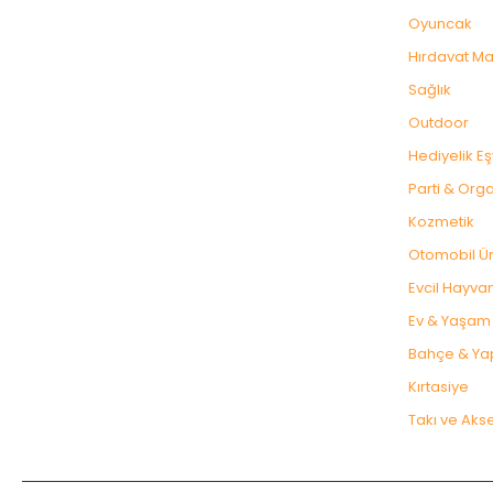
Oyuncak
Hırdavat Ma
Sağlık
Outdoor
Hediyelik E
Parti & Org
Kozmetik
Otomobil Ür
Evcil Hayvan
Ev & Yaşam
Bahçe & Ya
Kırtasiye
Takı ve Aks