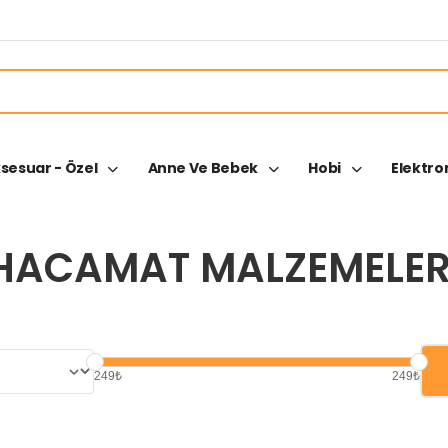
ksesuar - Özel
Anne Ve Bebek
Hobi
Elektro
HACAMAT MALZEMELER
249₺
249₺