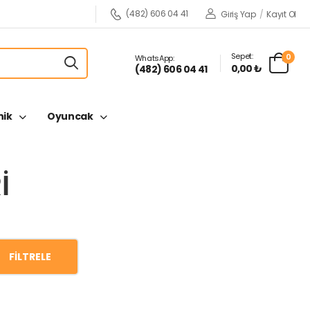
(482) 606 04 41
Giriş Yap
/
Kayıt Ol
Sepet:
0
WhatsApp:
0,00 ₺
(482) 606 04 41
nik
Oyuncak
I
FILTRELE