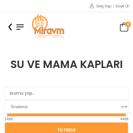
Giriş Yap
/
Kayıt Ol
0
SU VE MAMA KAPLARI
148₺
448₺
FILTRELE