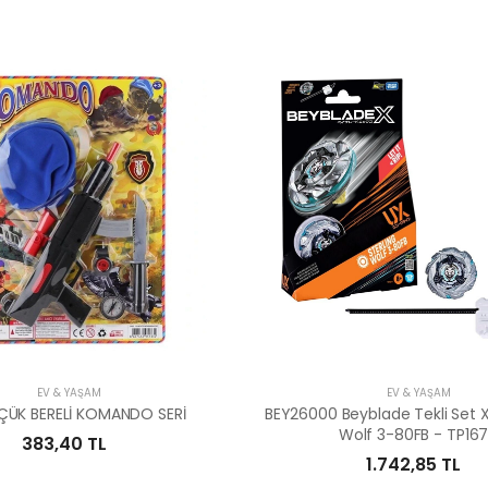
EV & YAŞAM
EV & YAŞAM
ÜÇÜK BERELİ KOMANDO SERİ
BEY26000 Beyblade Tekli Set X
Wolf 3-80FB - TP16
383,40 TL
1.742,85 TL