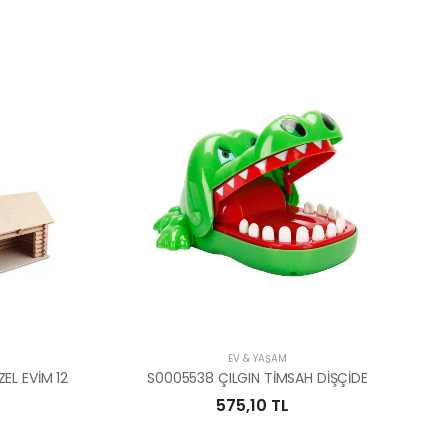
EV & YAŞAM
EL EVİM 12
S0005538 ÇILGIN TİMSAH DİŞÇİDE
575,10 TL