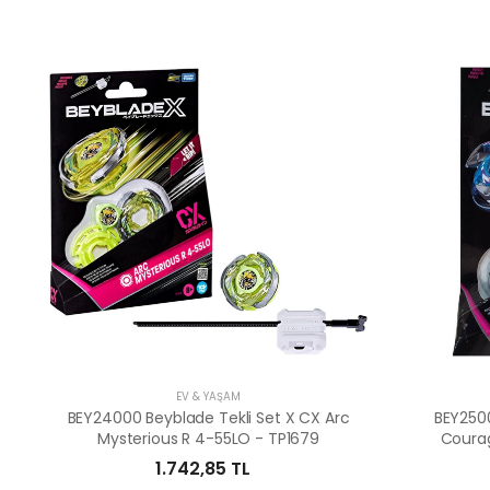
EV & YAŞAM
BEY24000 Beyblade Tekli Set X CX Arc
BEY2500
Mysterious R 4-55LO - TP1679
Courag
1.742,85 TL