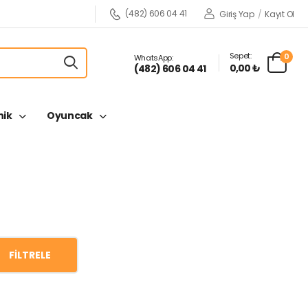
(482) 606 04 41
Giriş Yap
/
Kayıt Ol
Sepet:
0
WhatsApp:
0,00 ₺
(482) 606 04 41
nik
Oyuncak
FILTRELE