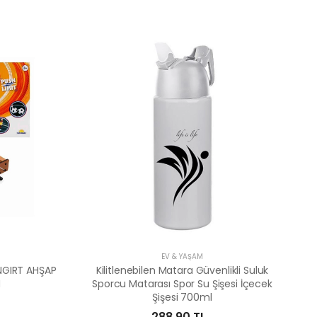
EV & YAŞAM
NGIRT AHŞAP
Kilitlenebilen Matara Güvenlikli Suluk
M
Sporcu Matarası Spor Su Şişesi İçecek
Şişesi 700ml
288,90 TL