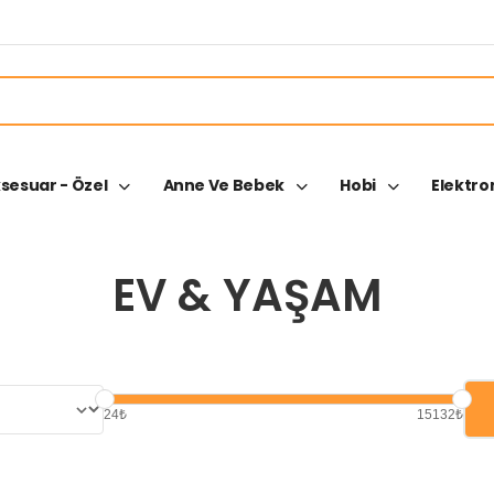
ksesuar - Özel
Anne Ve Bebek
Hobi
Elektro
EV & YAŞAM
24₺
15132₺