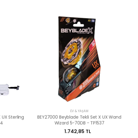
EV & YAŞAM
 UX Sterling
BEY27000 Beyblade Tekli Set X UX Wand
74
Wizard 5-70DB - TP1537
1.742,85 TL