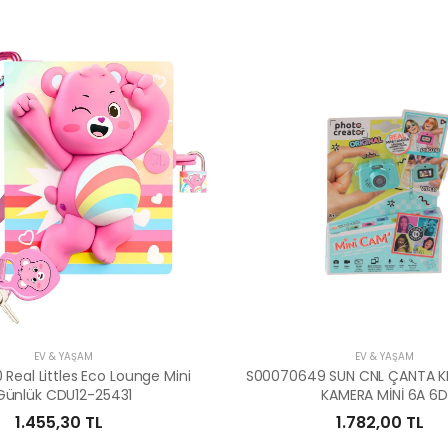
EV & YAŞAM
EV & YAŞAM
Real Littles Eco Lounge Mini
S00070649 SUN CNL ÇANTA KLİ
Günlük CDU12-25431
KAMERA MİNİ 6A 6D
1.455,30 TL
1.782,00 TL