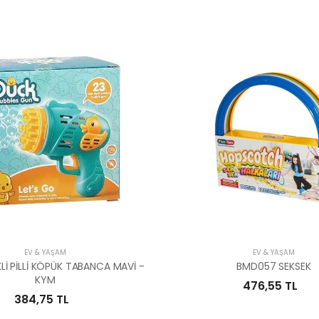
EV & YAŞAM
EV & YAŞAM
Lİ PİLLİ KÖPÜK TABANCA MAVİ -
BMD057 SEKSEK
KYM
476,55 TL
384,75 TL