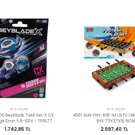
EV & YAŞAM
EV & YAŞAM
0 Beyblade Tekli Set X CX
4561 SUN-FNY-RSP-M ÜSTÜ LA
e Dran S 6-60V - TP1677
BYK.70X37X16 8C
1.742,85 TL
2.597,40 TL