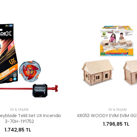
EV & YAŞAM
EV & YAŞAM
eyblade Tekli Set UX Incendio
KR053 WOODY EVİM EVİM GÜZ
3-70H-TP1752
1.796,85 TL
1.742,85 TL