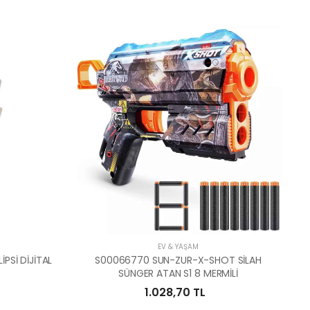
EV & YAŞAM
PSİ DİJİTAL
S00066770 SUN-ZUR-X-SHOT SİLAH
SÜNGER ATAN S1 8 MERMİLİ
1.028,70 TL