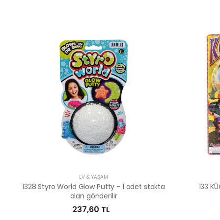
EV & YAŞAM
1328 Styro World Glow Putty - 1 adet stokta
133 K
olan gönderilir
237,60 TL