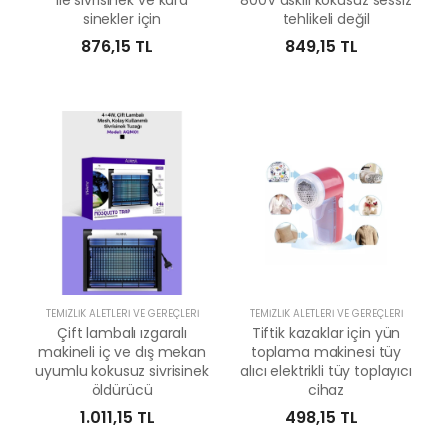
ile sivrisinek ve kara
800V askılı kokusuz sessiz
sinekler için
tehlikeli değil
876,15 TL
849,15 TL
TEMIZLIK ALETLERI VE GEREÇLERI
TEMIZLIK ALETLERI VE GEREÇLERI
Çift lambalı ızgaralı
Tiftik kazaklar için yün
makineli iç ve dış mekan
toplama makinesi tüy
uyumlu kokusuz sivrisinek
alıcı elektrikli tüy toplayıcı
öldürücü
cihaz
1.011,15 TL
498,15 TL