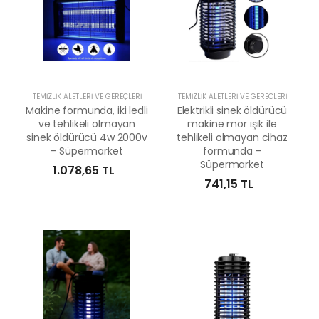
TEMIZLIK ALETLERI VE GEREÇLERI
TEMIZLIK ALETLERI VE GEREÇLERI
Makine formunda, iki ledli
Elektrikli sinek öldürücü
ve tehlikeli olmayan
makine mor ışık ile
sinek öldürücü 4w 2000v
tehlikeli olmayan cihaz
- Süpermarket
formunda -
Süpermarket
1.078,65 TL
741,15 TL