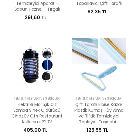
Temizleyici Aparat -
Toparlayıcı Çift Taraflı
Sabun Hazneli - Fırçalı
82,35 TL
291,60 TL
TEMIZLIK ALETLERI VE GEREÇLERI
TEMIZLIK ALETLERI VE GEREÇLERI
Elektrikli Mor Işık Cız
Çift Taraflı Elbise Kazak
Lamba Sinek Öldürücü
Plastik Kumaş Tüy Alma
Cihaz Ev Ofis Restaurant
ve Tiftik Temizleyici
Kullanımı 220V
Toplayıcı Taşınabilir
405,00 TL
125,55 TL