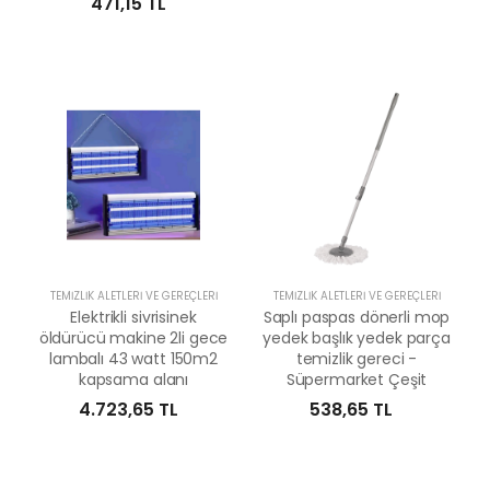
471,15 TL
TEMIZLIK ALETLERI VE GEREÇLERI
TEMIZLIK ALETLERI VE GEREÇLERI
Elektrikli sivrisinek
Saplı paspas dönerli mop
öldürücü makine 2li gece
yedek başlık yedek parça
lambalı 43 watt 150m2
temizlik gereci -
kapsama alanı
Süpermarket Çeşit
4.723,65 TL
538,65 TL