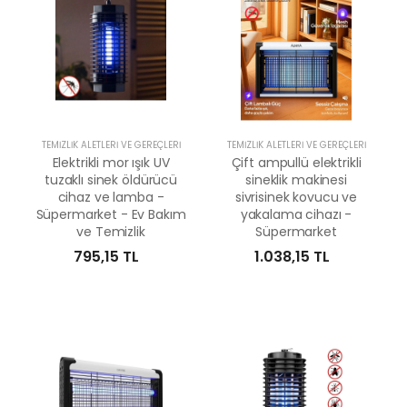
TEMIZLIK ALETLERI VE GEREÇLERI
TEMIZLIK ALETLERI VE GEREÇLERI
Elektrikli mor ışık UV
Çift ampullü elektrikli
tuzaklı sinek öldürücü
sineklik makinesi
cihaz ve lamba -
sivrisinek kovucu ve
Süpermarket - Ev Bakım
yakalama cihazı -
ve Temizlik
Süpermarket
795,15 TL
1.038,15 TL