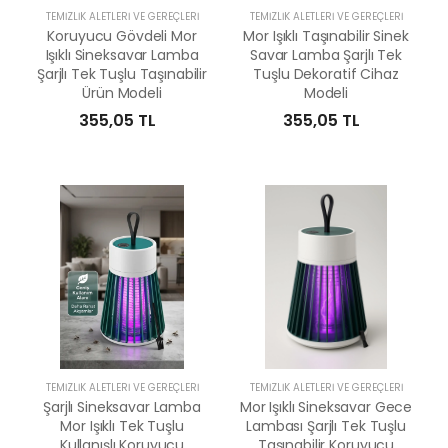
TEMIZLIK ALETLERI VE GEREÇLERI
TEMIZLIK ALETLERI VE GEREÇLERI
Koruyucu Gövdeli Mor
Mor Işıklı Taşınabilir Sinek
Işıklı Sineksavar Lamba
Savar Lamba Şarjlı Tek
Şarjlı Tek Tuşlu Taşınabilir
Tuşlu Dekoratif Cihaz
Ürün Modeli
Modeli
355,05 TL
355,05 TL
TEMIZLIK ALETLERI VE GEREÇLERI
TEMIZLIK ALETLERI VE GEREÇLERI
Şarjlı Sineksavar Lamba
Mor Işıklı Sineksavar Gece
Mor Işıklı Tek Tuşlu
Lambası Şarjlı Tek Tuşlu
Kullanışlı Koruyucu
Taşınabilir Koruyucu