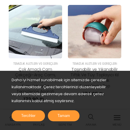
TEMIZLIK ALETLERI VE GEREÇLERI
TEMIZLIK ALETLERI VE GEREÇLERI
Çok Amaçlı Cam
Taşınabilir ve Yıkanabilir
Çekçeği–Araç Camı,
Tiftik Ve Tüy Toplayıcı Kıl
Daha iyi hizmet sunabilmek için sitemizde çerezler
Duşakabin, Fayans ve
Toz Elbise Tiftik
Ayna İçin Leke
Temizleyici Top
kullanılmaktadır. Çerez tercihlerinizi düzenleyebilir
Temizleme Aparatı
274,05 TL
veya sitemizde gezinmeye devam ederek çerez
172,80 TL
kullanımını kabul etmiş sayılırsınız.
Tercihler
Tamam
ANASAYFA
PAYLAŞ
SEPETIM
ARAMA
MENÜ