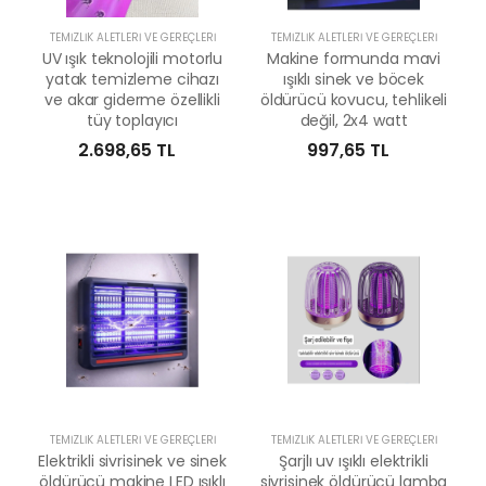
TEMIZLIK ALETLERI VE GEREÇLERI
TEMIZLIK ALETLERI VE GEREÇLERI
UV ışık teknolojili motorlu
Makine formunda mavi
yatak temizleme cihazı
ışıklı sinek ve böcek
ve akar giderme özellikli
öldürücü kovucu, tehlikeli
tüy toplayıcı
değil, 2x4 watt
2.698,65 TL
997,65 TL
TEMIZLIK ALETLERI VE GEREÇLERI
TEMIZLIK ALETLERI VE GEREÇLERI
Elektrikli sivrisinek ve sinek
Şarjlı uv ışıklı elektrikli
öldürücü makine LED ışıklı
sivrisinek öldürücü lamba