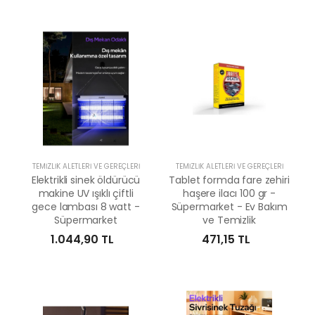
TEMIZLIK ALETLERI VE GEREÇLERI
TEMIZLIK ALETLERI VE GEREÇLERI
Elektrikli sinek öldürücü
Tablet formda fare zehiri
makine UV ışıklı çiftli
haşere ilacı 100 gr -
gece lambası 8 watt -
Süpermarket - Ev Bakım
Süpermarket
ve Temizlik
1.044,90 TL
471,15 TL