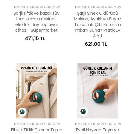
TEMIZLIK ALETLERI VE GEREÇLERI
TEMIZLIK ALETLERI VE GEREÇLERI
Şarjlı tiftik ve kazak tüy
Şarjlı Sinek Öldürücü
temizleme makinesi
Makine, Ayaklı ve Beyaz
elektrikli tüy toplayıcı
Tasarımlı, Çift Kullanım
cihaz - Süpermarket
İmkanı Sunan Pratik Ev
Aleti
471,15 TL
621,00 TL
TEMIZLIK ALETLERI VE GEREÇLERI
TEMIZLIK ALETLERI VE GEREÇLERI
Elbise Tiftik Çıkarıcı Top –
Evcil Hayvan Tüyü ve