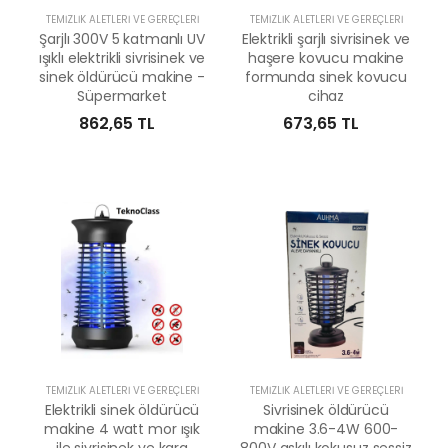
TEMIZLIK ALETLERI VE GEREÇLERI
TEMIZLIK ALETLERI VE GEREÇLERI
Şarjlı 300V 5 katmanlı UV
Elektrikli şarjlı sivrisinek ve
ışıklı elektrikli sivrisinek ve
haşere kovucu makine
sinek öldürücü makine -
formunda sinek kovucu
Süpermarket
cihaz
862,65 TL
673,65 TL
TEMIZLIK ALETLERI VE GEREÇLERI
TEMIZLIK ALETLERI VE GEREÇLERI
Elektrikli sinek öldürücü
Sivrisinek öldürücü
makine 4 watt mor ışık
makine 3.6-4W 600-