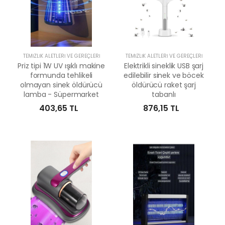
TEMIZLIK ALETLERI VE GEREÇLERI
TEMIZLIK ALETLERI VE GEREÇLERI
Priz tipi 1W UV ışıklı makine
Elektrikli sineklik USB şarj
formunda tehlikeli
edilebilir sinek ve böcek
olmayan sinek öldürücü
öldürücü raket şarj
lamba - Süpermarket
tabanlı
403,65 TL
876,15 TL