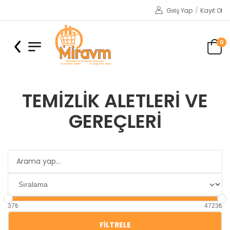
Giriş Yap
/
Kayıt Ol
0
TEMIZLIK ALETLERI VE
GEREÇLERI
37₺
4723₺
FILTRELE