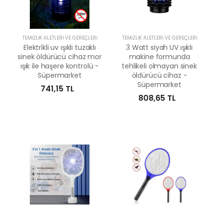
TEMIZLIK ALETLERI VE GEREÇLERI
TEMIZLIK ALETLERI VE GEREÇLERI
Elektrikli uv ışıklı tuzaklı
3 Watt siyah UV ışıklı
sinek öldürücü cihaz mor
makine formunda
ışık ile haşere kontrolü -
tehlikeli olmayan sinek
Süpermarket
öldürücü cihaz -
Süpermarket
741,15 TL
808,65 TL