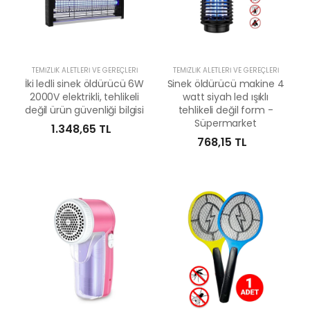
TEMIZLIK ALETLERI VE GEREÇLERI
TEMIZLIK ALETLERI VE GEREÇLERI
İki ledli sinek öldürücü 6W
Sinek öldürücü makine 4
2000V elektrikli, tehlikeli
watt siyah led ışıklı
değil ürün güvenliği bilgisi
tehlikeli değil form -
Süpermarket
1.348,65 TL
768,15 TL