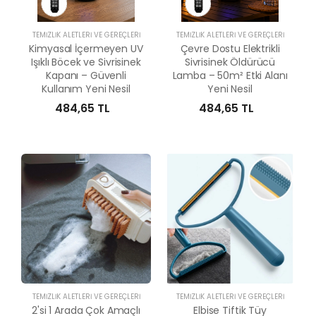
TEMIZLIK ALETLERI VE GEREÇLERI
TEMIZLIK ALETLERI VE GEREÇLERI
Kimyasal İçermeyen UV
Çevre Dostu Elektrikli
Işıklı Böcek ve Sivrisinek
Sivrisinek Öldürücü
Kapanı – Güvenli
Lamba – 50m² Etki Alanı
Kullanım Yeni Nesil
Yeni Nesil
484,65 TL
484,65 TL
TEMIZLIK ALETLERI VE GEREÇLERI
TEMIZLIK ALETLERI VE GEREÇLERI
2'si 1 Arada Çok Amaçlı
Elbise Tiftik Tüy