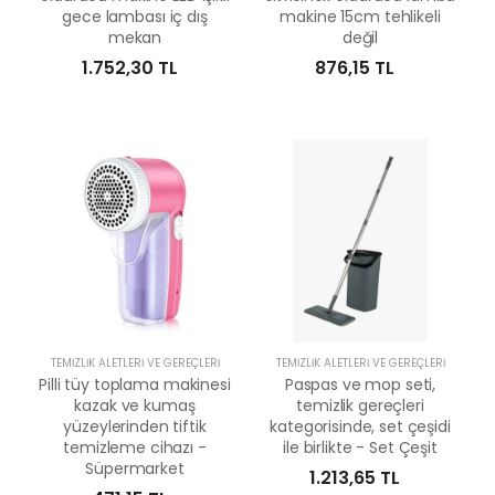
gece lambası iç dış
makine 15cm tehlikeli
mekan
değil
1.752,30 TL
876,15 TL
TEMIZLIK ALETLERI VE GEREÇLERI
TEMIZLIK ALETLERI VE GEREÇLERI
Pilli tüy toplama makinesi
Paspas ve mop seti,
kazak ve kumaş
temizlik gereçleri
yüzeylerinden tiftik
kategorisinde, set çeşidi
temizleme cihazı -
ile birlikte - Set Çeşit
Süpermarket
1.213,65 TL